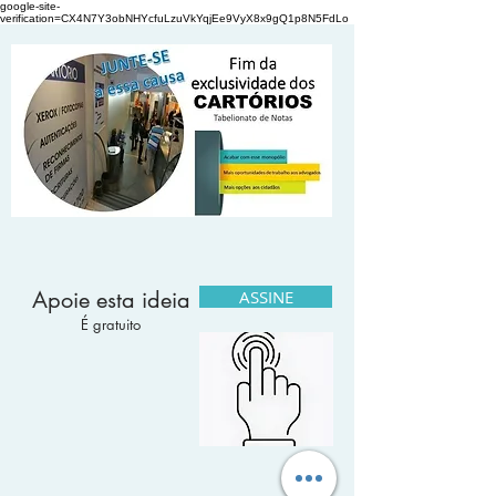
google-site-
verification=CX4N7Y3obNHYcfuLzuVkYqjEe9VyX8x9gQ1p8N5FdLo
Apoie esta ideia
ASSINE
É gratuito