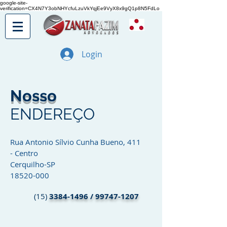
google-site-
verification=CX4N7Y3obNHYcfuLzuVkYqjEe9VyX8x9gQ1p8N5FdLo
Login
Nosso
ENDEREÇO
Rua Antonio Sílvio Cunha Bueno, 411
- Centro
Cerquilho-SP
18520-000
(15)
3384-1496
/
99747-1207